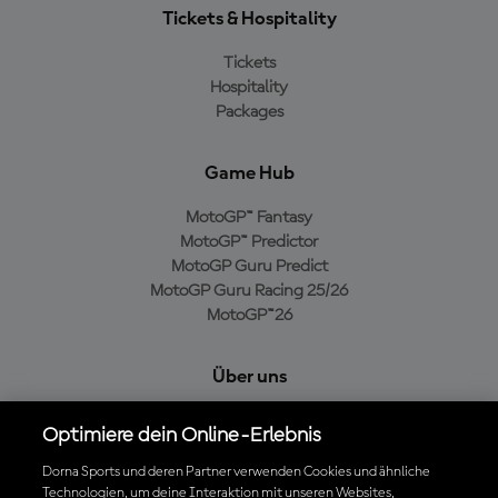
Tickets & Hospitality
Tickets
Hospitality
Packages
Game Hub
MotoGP™ Fantasy
MotoGP™ Predictor
MotoGP Guru Predict
MotoGP Guru Racing 25/26
MotoGP™26
Über uns
MotoGP Group
Optimiere dein Online-Erlebnis
Cookie-Richtlinien
Geschäftsbedingungen
Dorna Sports und deren Partner verwenden Cookies und ähnliche
Technologien, um deine Interaktion mit unseren Websites,
Datenschutzrichtlinien