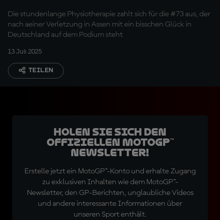
Die stundenlange Physiotherapie zahlt sich für die #73 aus, der
nach aeiner Verletzung in Assen mit ein bisschen Glück in
Deutschland auf dem Podium steht
13 Juli 2025
TEILEN
Holen Sie sich den
offiziellen MotoGP™
Newsletter!
Erstelle jetzt ein MotoGP™-Konto und erhalte Zugang
zu exklusiven Inhalten wie dem MotoGP™-
Newsletter, den GP-Berichten, unglaubliche Videos
und andere interessante Informationen über
unseren Sport enthält.