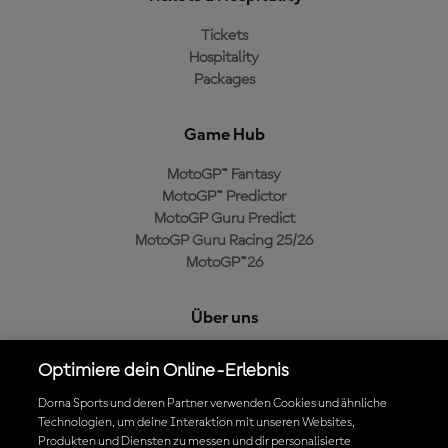
Tickets
Hospitality
Packages
Game Hub
MotoGP™ Fantasy
MotoGP™ Predictor
MotoGP Guru Predict
MotoGP Guru Racing 25/26
MotoGP™26
Über uns
MotoGP Group
Optimiere dein Online-Erlebnis
Cookie-Richtlinien
Geschäftsbedingungen
Dorna Sports und deren Partner verwenden Cookies und ähnliche
Technologien, um deine Interaktion mit unseren Websites,
Datenschutzrichtlinien
Produkten und Diensten zu messen und dir personalisierte
Kaufrichtlinie