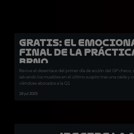
GRATIS: El emocion
final de la Práctic
Brno
Revive el desenlace del primer día de acción del GP checo,
salvando los muebles en el último suspiro tras una caída y o
viéndose abocados a la Q1
18 jul 2025