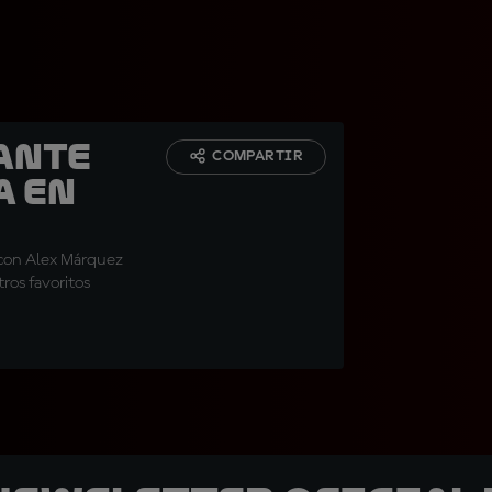
ante
COMPARTIR
a en
 con Alex Márquez
tros favoritos