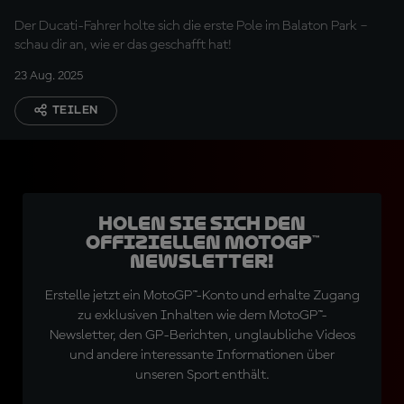
Balaton!
Der Ducati-Fahrer holte sich die erste Pole im Balaton Park –
schau dir an, wie er das geschafft hat!
23 Aug. 2025
TEILEN
Holen Sie sich den
offiziellen MotoGP™
Newsletter!
Erstelle jetzt ein MotoGP™-Konto und erhalte Zugang
zu exklusiven Inhalten wie dem MotoGP™-
Newsletter, den GP-Berichten, unglaubliche Videos
und andere interessante Informationen über
unseren Sport enthält.