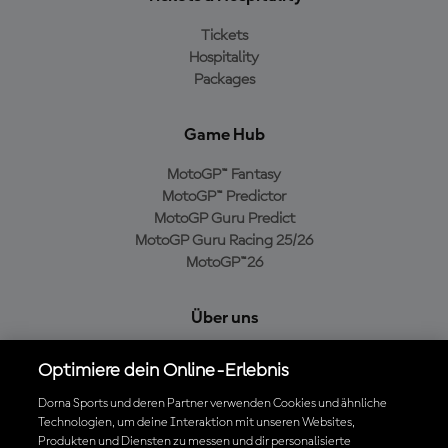
Tickets
Hospitality
Packages
Game Hub
MotoGP™ Fantasy
MotoGP™ Predictor
MotoGP Guru Predict
MotoGP Guru Racing 25/26
MotoGP™26
Über uns
MotoGP Group
Optimiere dein Online-Erlebnis
Cookie-Richtlinien
Geschäftsbedingungen
Dorna Sports und deren Partner verwenden Cookies und ähnliche
Technologien, um deine Interaktion mit unseren Websites,
Datenschutzrichtlinien
Produkten und Diensten zu messen und dir personalisierte
Kaufrichtlinie