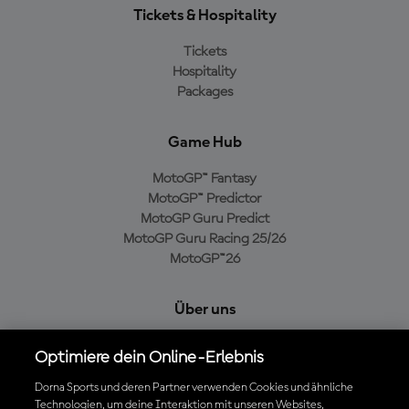
Tickets & Hospitality
Tickets
Hospitality
Packages
Game Hub
MotoGP™ Fantasy
MotoGP™ Predictor
MotoGP Guru Predict
MotoGP Guru Racing 25/26
MotoGP™26
Über uns
MotoGP Group
Optimiere dein Online-Erlebnis
Cookie-Richtlinien
Geschäftsbedingungen
Dorna Sports und deren Partner verwenden Cookies und ähnliche
Technologien, um deine Interaktion mit unseren Websites,
Datenschutzrichtlinien