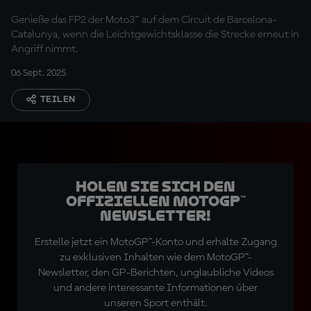
Genieße das FP2 der Moto3™ auf dem Circuit de Barcelona-
Catalunya, wenn die Leichtgewichtsklasse die Strecke erneut in
Angriff nimmt.
06 Sept. 2025
TEILEN
Holen Sie sich den
offiziellen MotoGP™
Newsletter!
Erstelle jetzt ein MotoGP™-Konto und erhalte Zugang
zu exklusiven Inhalten wie dem MotoGP™-
Newsletter, den GP-Berichten, unglaubliche Videos
und andere interessante Informationen über
unseren Sport enthält.