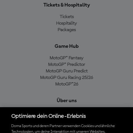
Tickets & Hospitality
Tickets
Hospitality
Packages
Game Hub
MotoGP™ Fantasy
MotoGP™ Predictor
MotoGP Guru Predict
MotoGP Guru Racing 25/26
MotoGP™26
Über uns
MotoGP Group
Optimiere dein Online-Erlebnis
Cookie-Richtlinien
Geschäftsbedingungen
Dorna Sports und deren Partner verwenden Cookies und ähnliche
Technologien, um deine Interaktion mit unseren Websites,
Datenschutzrichtlinien