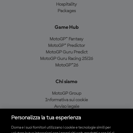
Hospitality
Packages
Game Hub
MotoGP™ Fantasy
MotoGP™ Predictor
MotoGP Guru Predict
MotoGP Guru Racing 25/26
MotoGP™26
Chi siamo
MotoGP Group
Informativa sui cookie
Avviso legale
Informativa sulla privacy
Personalizza la tua esperienza
Condizioni di acquisto
Dorna e i suoi fornitori utilizzano i cookie e tecnologie simili per