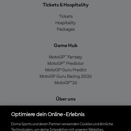
Tickets & Hospitality
Tickets
Hospitality
Packages
Game Hub
MotoGP™ Fantasy
MotoGP™ Predictor
MotoGP Guru Predict
MotoGP Guru Racing 25/26
MotoGP™26
Über uns
MotoGP Group
Optimiere dein Online-Erlebnis
Cookie-Richtlinien
Geschäftsbedingungen
Dorna Sports und deren Partner verwenden Cookies und ähnliche
Technologien, um deine Interaktion mit unseren Websites,
Datenschutzrichtlinien