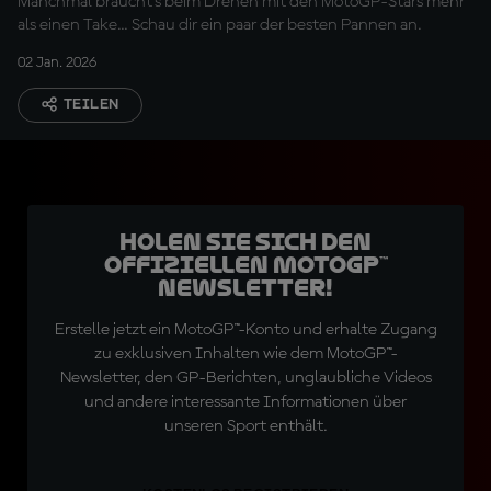
Manchmal braucht's beim Drehen mit den MotoGP-Stars mehr
als einen Take... Schau dir ein paar der besten Pannen an.
02 Jan. 2026
TEILEN
Holen Sie sich den
offiziellen MotoGP™
Newsletter!
Erstelle jetzt ein MotoGP™-Konto und erhalte Zugang
zu exklusiven Inhalten wie dem MotoGP™-
Newsletter, den GP-Berichten, unglaubliche Videos
und andere interessante Informationen über
unseren Sport enthält.