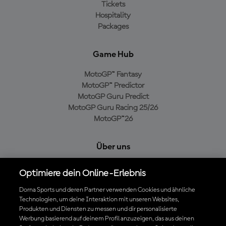
Tickets
Hospitality
Packages
Game Hub
MotoGP™ Fantasy
MotoGP™ Predictor
MotoGP Guru Predict
MotoGP Guru Racing 25/26
MotoGP™26
Über uns
MotoGP Group
Optimiere dein Online-Erlebnis
Cookie-Richtlinien
Geschäftsbedingungen
Dorna Sports und deren Partner verwenden Cookies und ähnliche
Technologien, um deine Interaktion mit unseren Websites,
Datenschutzrichtlinien
Produkten und Diensten zu messen und dir personalisierte
Kaufrichtlinie
Werbung basierend auf deinem Profil anzuzeigen, das aus deinen