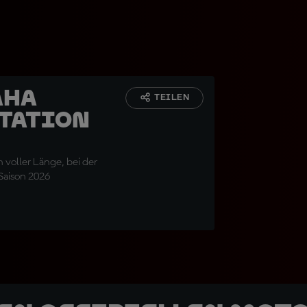
aha
TEILEN
ntation
voller Länge, bei der
 Saison 2026