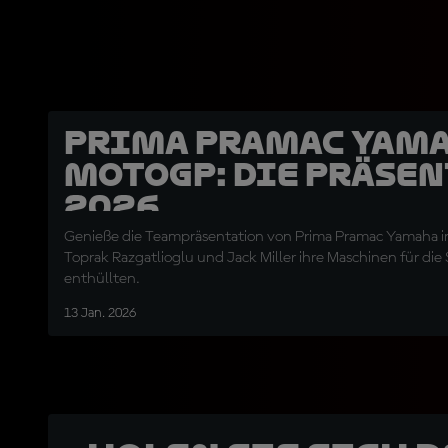
Prima Pramac Yam
MotoGP: Die Präse
2026
Genieße die Teampräsentation von Prima Pramac Yamaha in 
Toprak Razgatlioglu und Jack Miller ihre Maschinen für die
enthüllten.
13 Jan. 2026