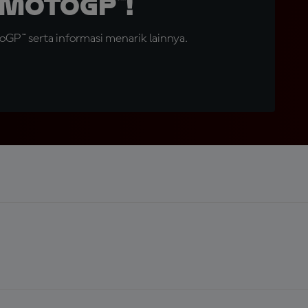
MotoGP™!
GP™ serta informasi menarik lainnya.