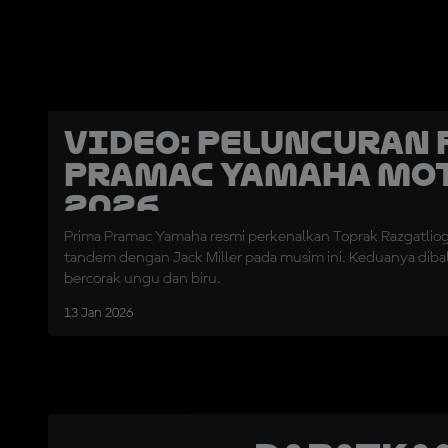
VIDEO: Peluncuran
Pramac Yamaha Mo
2026
Prima Pramac Yamaha resmi perkenalkan Toprak Razgatliog
tandem dengan Jack Miller pada musim ini. Keduanya dibal
bercorak ungu dan biru.
13 Jan 2026