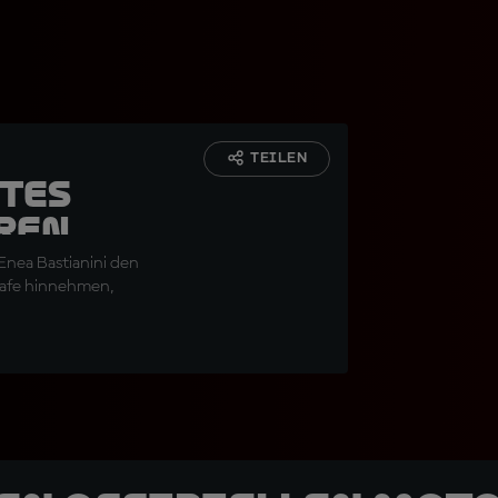
TEILEN
ztes
eren
Enea Bastianini den
trafe hinnehmen,