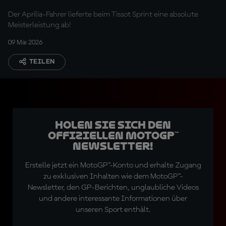
Selbstvertrauen in
Der Aprilia-Fahrer lieferte beim Tissot Sprint eine absolute
diese Kurven gegangen"
Meisterleistung ab!
09 Mai 2026
TEILEN
Holen Sie sich den
offiziellen MotoGP™
Newsletter!
Erstelle jetzt ein MotoGP™-Konto und erhalte Zugang
zu exklusiven Inhalten wie dem MotoGP™-
Newsletter, den GP-Berichten, unglaubliche Videos
und andere interessante Informationen über
unseren Sport enthält.