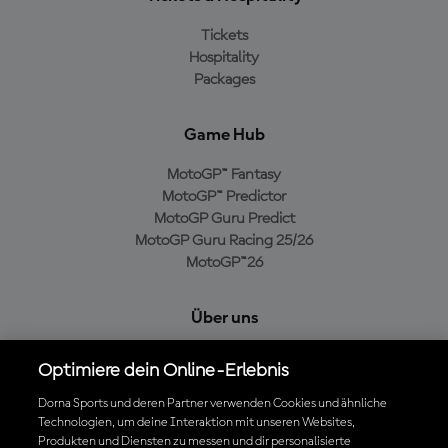
Tickets
Hospitality
Packages
Game Hub
MotoGP™ Fantasy
MotoGP™ Predictor
MotoGP Guru Predict
MotoGP Guru Racing 25/26
MotoGP™26
Über uns
MotoGP Group
Optimiere dein Online-Erlebnis
Cookie-Richtlinien
Geschäftsbedingungen
Dorna Sports und deren Partner verwenden Cookies und ähnliche
Technologien, um deine Interaktion mit unseren Websites,
Datenschutzrichtlinien
Produkten und Diensten zu messen und dir personalisierte
Kaufrichtlinie