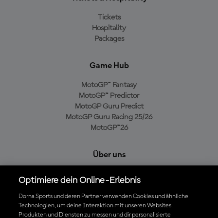
Tickets
Hospitality
Packages
Game Hub
MotoGP™ Fantasy
MotoGP™ Predictor
MotoGP Guru Predict
MotoGP Guru Racing 25/26
MotoGP™26
Über uns
MotoGP Group
Optimiere dein Online-Erlebnis
Cookie-Richtlinien
Geschäftsbedingungen
Dorna Sports und deren Partner verwenden Cookies und ähnliche
Technologien, um deine Interaktion mit unseren Websites,
Datenschutzrichtlinien
Produkten und Diensten zu messen und dir personalisierte
Kaufrichtlinie