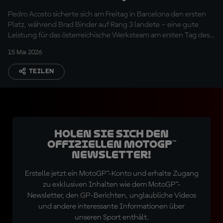
verbessert werden
Pedro Acosto sicherte sich am Freitag in Barcelona den ersten
müssen"
Platz, während Brad Binder auf Rang 3 landete – eine gute
Leistung für das österreichische Werksteam am ersten Tag des
GP von Katalonien
15 Mai 2026
TEILEN
Holen Sie sich den
offiziellen MotoGP™
Newsletter!
Erstelle jetzt ein MotoGP™-Konto und erhalte Zugang
zu exklusiven Inhalten wie dem MotoGP™-
Newsletter, den GP-Berichten, unglaubliche Videos
und andere interessante Informationen über
unseren Sport enthält.