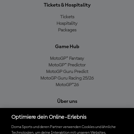
Tickets & Hospitality
Tickets
Hospitality
Packages
Game Hub
MotoGP™ Fantasy
MotoGP™ Predictor
MotoGP Guru Predict
MotoGP Guru Racing 25/26
MotoGP™26
Über uns
MotoGP Group
Optimiere dein Online-Erlebnis
Cookie-Richtlinien
Geschäftsbedingungen
Dorna Sports und deren Partner verwenden Cookies und ähnliche
Technologien, um deine Interaktion mit unseren Websites,
Datenschutzrichtlinien