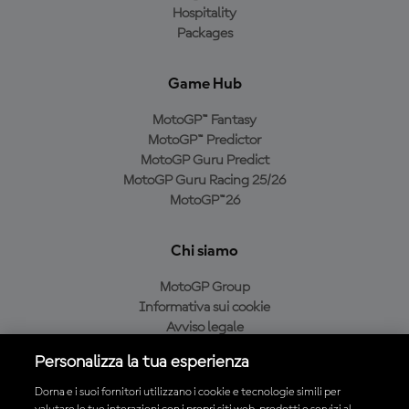
Hospitality
Packages
Game Hub
MotoGP™ Fantasy
MotoGP™ Predictor
MotoGP Guru Predict
MotoGP Guru Racing 25/26
MotoGP™26
Chi siamo
MotoGP Group
Informativa sui cookie
Avviso legale
Informativa sulla privacy
Personalizza la tua esperienza
Condizioni di acquisto
Dorna e i suoi fornitori utilizzano i cookie e tecnologie simili per