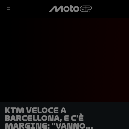
KTM veloce a
Barcellona, e c'è
margine: "Vanno