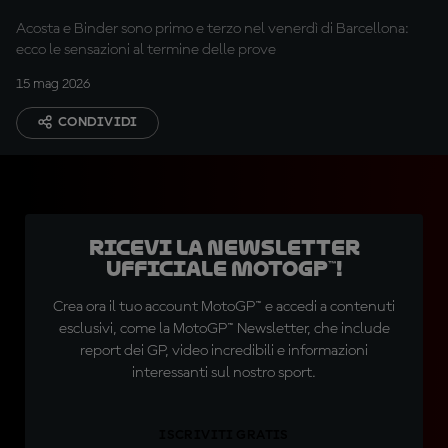
migliorate tante cose"
Acosta e Binder sono primo e terzo nel venerdì di Barcellona:
ecco le sensazioni al termine delle prove
15 mag 2026
CONDIVIDI
Ricevi la newsletter
ufficiale MotoGP™!
Crea ora il tuo account MotoGP™ e accedi a contenuti
esclusivi, come la MotoGP™ Newsletter, che include
report dei GP, video incredibili e informazioni
interessanti sul nostro sport.
ISCRIVITI GRATIS