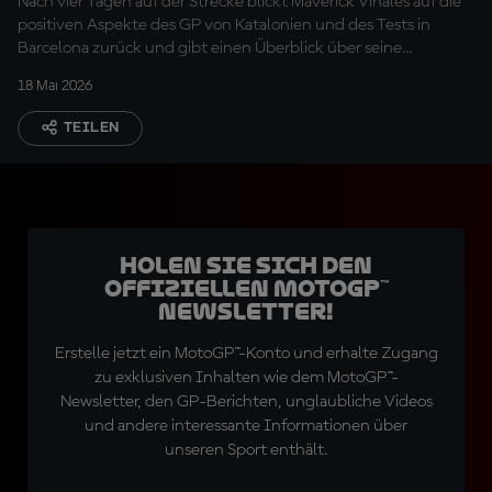
Nach vier Tagen auf der Strecke blickt Maverick Viñales auf die
positiven Aspekte des GP von Katalonien und des Tests in
Barcelona zurück und gibt einen Überblick über seine
körperliche Verfassung sowie einige neue Teile
18 Mai 2026
TEILEN
Holen Sie sich den
offiziellen MotoGP™
Newsletter!
Erstelle jetzt ein MotoGP™-Konto und erhalte Zugang
zu exklusiven Inhalten wie dem MotoGP™-
Newsletter, den GP-Berichten, unglaubliche Videos
und andere interessante Informationen über
unseren Sport enthält.