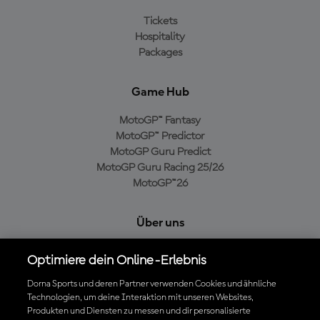
Tickets
Hospitality
Packages
Game Hub
MotoGP™ Fantasy
MotoGP™ Predictor
MotoGP Guru Predict
MotoGP Guru Racing 25/26
MotoGP™26
Über uns
MotoGP Group
Optimiere dein Online-Erlebnis
Cookie-Richtlinien
Geschäftsbedingungen
Dorna Sports und deren Partner verwenden Cookies und ähnliche
Technologien, um deine Interaktion mit unseren Websites,
Datenschutzrichtlinien
Produkten und Diensten zu messen und dir personalisierte
Kaufrichtlinie