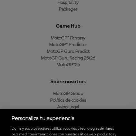
Hospitality
Packages
Game Hub
MotoGP™ Fantasy
MotoGP™ Predictor
MotoGP Guru Predict
MotoGP Guru Racing 25/26
MotoGP™26
Sobre nosotros
MotoGP Group
Política de cookies
Aviso Legal
Política de privacidad
Personaliza tu experiencia
Política de compra
Dorna y sus proveedores utilizan cookies y tecnologías similares
para medir tus interacciones con nuestros sitios web, productos y