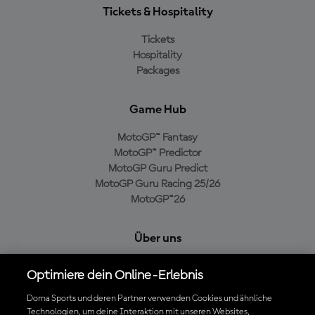
Tickets & Hospitality
Tickets
Hospitality
Packages
Game Hub
MotoGP™ Fantasy
MotoGP™ Predictor
MotoGP Guru Predict
MotoGP Guru Racing 25/26
MotoGP™26
Über uns
MotoGP Group
Optimiere dein Online-Erlebnis
Cookie-Richtlinien
Geschäftsbedingungen
Dorna Sports und deren Partner verwenden Cookies und ähnliche
Technologien, um deine Interaktion mit unseren Websites,
Datenschutzrichtlinien