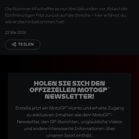
schaffte – und gewann
Die Nummer 49 schaffte es nur drei Sekunden vor Ablauf der
fünfminütigen Frist zurück auf die Strecke – hier erfährst du,
wie er das hinbekommen hat!
22 Mai 2026
TEILEN
Holen Sie sich den
offiziellen MotoGP™
Newsletter!
Erstelle jetzt ein MotoGP™-Konto und erhalte Zugang
zu exklusiven Inhalten wie dem MotoGP™-
Newsletter, den GP-Berichten, unglaubliche Videos
und andere interessante Informationen über
unseren Sport enthält.