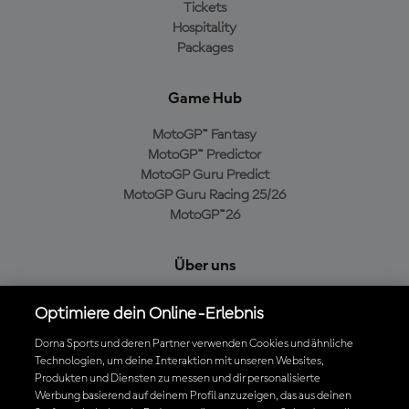
Tickets
Hospitality
Packages
Game Hub
MotoGP™ Fantasy
MotoGP™ Predictor
MotoGP Guru Predict
MotoGP Guru Racing 25/26
MotoGP™26
Über uns
MotoGP Group
Optimiere dein Online-Erlebnis
Cookie-Richtlinien
Geschäftsbedingungen
Dorna Sports und deren Partner verwenden Cookies und ähnliche
Technologien, um deine Interaktion mit unseren Websites,
Datenschutzrichtlinien
Produkten und Diensten zu messen und dir personalisierte
Kaufrichtlinie
Werbung basierend auf deinem Profil anzuzeigen, das aus deinen