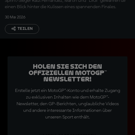
Sprint-Sieger Raul Fernandez, Martin und "DiGi" gewähren dir
einen Blick hinter die Kulissen eines spannenden Finales.
30 Mai 2026
TEILEN
Holen Sie sich den
offiziellen MotoGP™
Newsletter!
Erstelle jetzt ein MotoGP™-Konto und erhalte Zugang
zu exklusiven Inhalten wie dem MotoGP™-
Newsletter, den GP-Berichten, unglaubliche Videos
und andere interessante Informationen über
unseren Sport enthält.