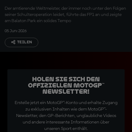
Der amtierende Weltmeister, der immer noch unter den Folgen
seiner Schulteroperation leidet, führte das FP1 an und zeigte
am Balaton Park ein solides Tempo
05 Juni 2026
TEILEN
Holen Sie sich den
offiziellen MotoGP™
Newsletter!
Erstelle jetzt ein MotoGP™-Konto und erhalte Zugang
zu exklusiven Inhalten wie dem MotoGP™-
Newsletter, den GP-Berichten, unglaubliche Videos
und andere interessante Informationen über
unseren Sport enthält.