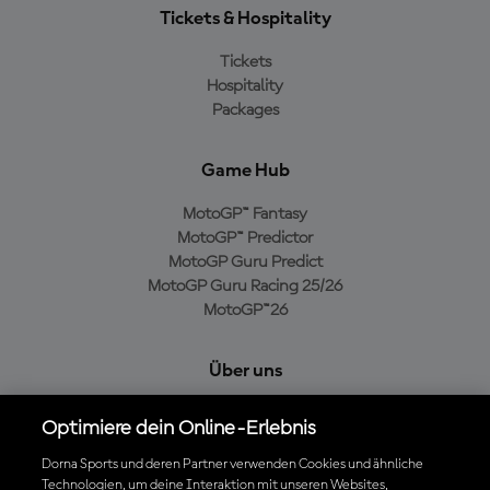
Tickets & Hospitality
Tickets
Hospitality
Packages
Game Hub
MotoGP™ Fantasy
MotoGP™ Predictor
MotoGP Guru Predict
MotoGP Guru Racing 25/26
MotoGP™26
Über uns
MotoGP Group
Optimiere dein Online-Erlebnis
Cookie-Richtlinien
Geschäftsbedingungen
Dorna Sports und deren Partner verwenden Cookies und ähnliche
Technologien, um deine Interaktion mit unseren Websites,
Datenschutzrichtlinien