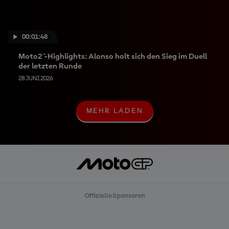
00:01:48
Moto2™-Highlights: Alonso holt sich den Sieg im Duell
der letzten Runde
28 JUNI 2026
MEHR LADEN
M
E
H
R
L
A
D
E
N
Offizielle Sponsoren