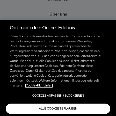
MotoGP™26
Über uns
MotoGP Group
Optimiere dein Online-Erlebnis
Cookie-Richtlinien
Geschäftsbedingungen
Dorna Sports und deren Partner verwenden Cookies und ähnliche
Technologien, um deine Interaktion mit unseren Websites,
Datenschutzrichtlinien
Produkten und Diensten zu messen und dir personalisierte
Kaufrichtlinie
Werbung basierend auf deinem Profil anzuzeigen, das aus deinen
Surfgewohnheiten (z. B. den von dir angesehenen Seiten) erstellt
wurde. Wenn du auf „Alle Cookies erlauben“ klickst, stimmst du
der Speicherung unserer Cookies auf deinem Gerät für diese
Die offizielle MotoGP™ App herunterladen
Zwecke zu. Durch Klicken auf „Cookies anpassen“ kannst du
auswählen, welche Cookie-Kategorien du erlauben oder
ablehnen möchtest. Weitere Informationen findest du jederzeit
in unseren
Cookie-Richtlinien
© 2026 MotoGP Sports Entertainment Group. Alle Rechte vorbehalten.
COOKIES ANPASSEN / BLOCKIEREN
Alle Handelsmarken sind Eigentum der jeweiligen Besitzer.
ALLE COOKIES ERLAUBEN