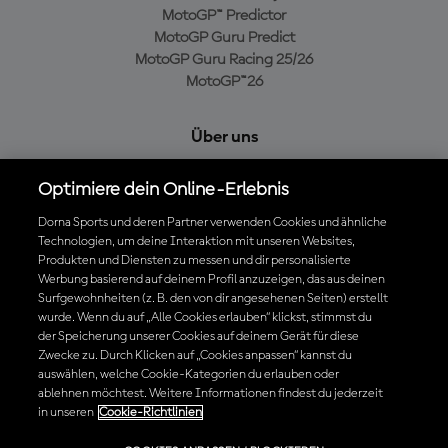
MotoGP™ Predictor
MotoGP Guru Predict
MotoGP Guru Racing 25/26
MotoGP™26
Über uns
MotoGP Group
Optimiere dein Online-Erlebnis
Cookie-Richtlinien
Geschäftsbedingungen
Dorna Sports und deren Partner verwenden Cookies und ähnliche
Technologien, um deine Interaktion mit unseren Websites,
Datenschutzrichtlinien
Produkten und Diensten zu messen und dir personalisierte
Kaufrichtlinie
Werbung basierend auf deinem Profil anzuzeigen, das aus deinen
Surfgewohnheiten (z. B. den von dir angesehenen Seiten) erstellt
wurde. Wenn du auf „Alle Cookies erlauben“ klickst, stimmst du
der Speicherung unserer Cookies auf deinem Gerät für diese
Die offizielle MotoGP™ App herunterladen
Zwecke zu. Durch Klicken auf „Cookies anpassen“ kannst du
auswählen, welche Cookie-Kategorien du erlauben oder
ablehnen möchtest. Weitere Informationen findest du jederzeit
in unseren
Cookie-Richtlinien