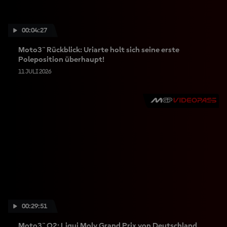
00:04:27
Moto3™ Rückblick: Uriarte holt sich seine erste
Poleposition überhaupt!
11 JULI 2026
00:29:51
Moto3™ Q2: Liqui Moly Grand Prix von Deutschland