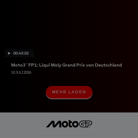
00:45:02
Moto3™ FP1: Liqui Moly Grand Prix von Deutschland
10 JULI 2026
MEHR LADEN
M
E
H
R
L
A
D
E
N