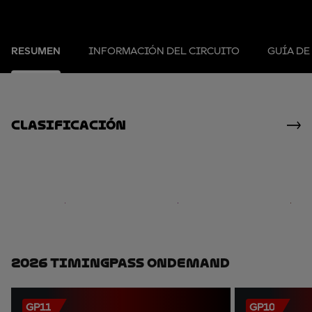
RESUMEN
INFORMACIÓN DEL CIRCUITO
GUÍA DE
clasificación
2026 TimingPass OnDemand
GP11
GP10