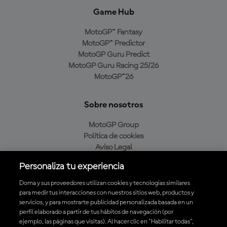
Game Hub
MotoGP™ Fantasy
MotoGP™ Predictor
MotoGP Guru Predict
MotoGP Guru Racing 25/26
MotoGP™26
Sobre nosotros
MotoGP Group
Política de cookies
Aviso Legal
Política de privacidad
Personaliza tu experiencia
Política de compra
Dorna y sus proveedores utilizan cookies y tecnologías similares
para medir tus interacciones con nuestros sitios web, productos y
servicios, y para mostrarte publicidad personalizada basada en un
Descarga la aplicación oficial de MotoGP™
perfil elaborado a partir de tus hábitos de navegación (por
ejemplo, las páginas que visitas). Al hacer clic en "Habilitar todas",