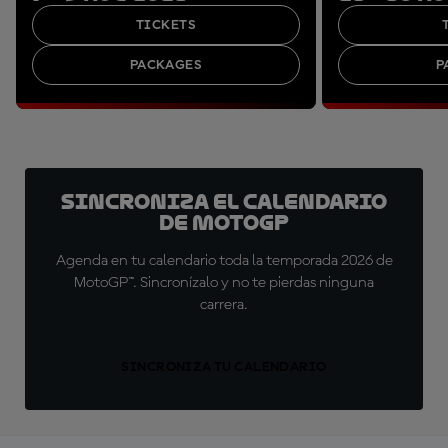
TICKETS
PACKAGES
P
Sincroniza el calendario
de MotoGP
Agenda en tu calendario toda la temporada 2026 de
MotoGP™. Sincronízalo y no te pierdas ninguna
carrera.
SINCRONIZA TU CALENDARIO