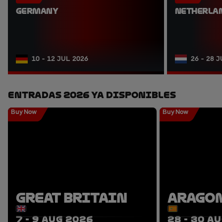
GERMANY
NETHERLA
10 - 12 JUL 2026
26 - 28 
Entradas 2026 Ya Disponibles
Buy Now
Buy Now
GREAT BRITAIN
ARAGO
7 - 9 AUG 2026
28 - 30 A