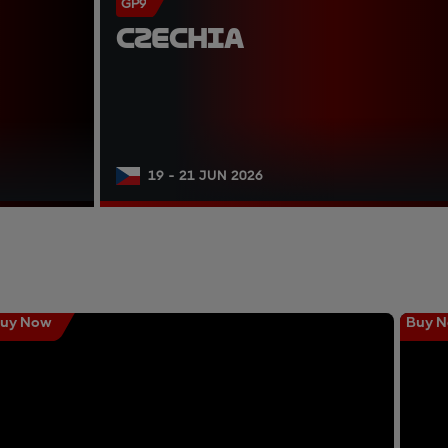
GP9
CZECHIA
19 - 21 JUN 2026
uy Now
Buy 