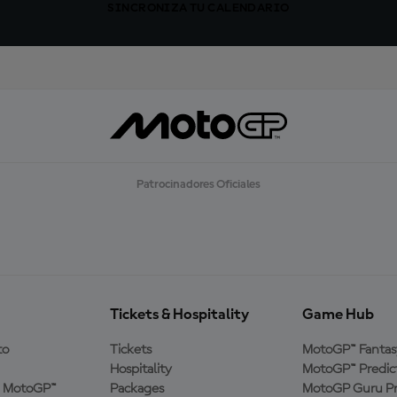
SINCRONIZA TU CALENDARIO
Patrocinadores Oficiales
Tickets & Hospitality
Game Hub
to
Tickets
MotoGP™ Fantas
Hospitality
MotoGP™ Predic
a MotoGP™
Packages
MotoGP Guru Pr