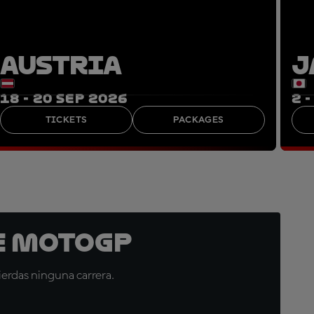
AUSTRIA
J
18 - 20 SEP 2026
2 
TICKETS
PACKAGES
e MotoGP
erdas ninguna carrera.