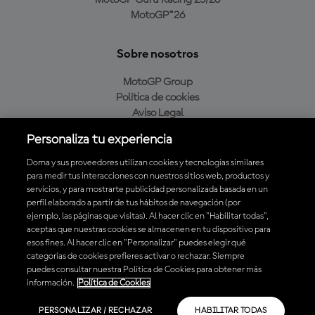
MotoGP Guru Racing 25/26
MotoGP™26
Sobre nosotros
MotoGP Group
Política de cookies
Aviso Legal
Política de privacidad
Personaliza tu experiencia
Política de compra
Dorna y sus proveedores utilizan cookies y tecnologías similares
para medir tus interacciones con nuestros sitios web, productos y
servicios, y para mostrarte publicidad personalizada basada en un
Descarga la aplicación oficial de MotoGP™
perfil elaborado a partir de tus hábitos de navegación (por
ejemplo, las páginas que visitas). Al hacer clic en "Habilitar todas",
aceptas que nuestras cookies se almacenen en tu dispositivo para
esos fines. Al hacer clic en "Personalizar" puedes elegir qué
categorías de cookies prefieres activar o rechazar. Siempre
puedes consultar nuestra Política de Cookies para obtener más
© 2026 MotoGP Sports Entertainment Group. Todos los derechos
información.
Política de Cookies
reservados. Todas las marcas son propiedad de sus respectivos dueños.
PERSONALIZAR / RECHAZAR
HABILITAR TODAS