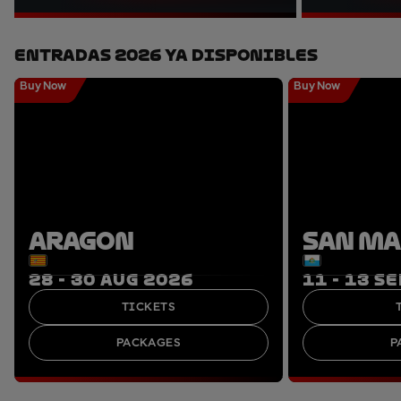
Entradas 2026 Ya Disponibles
Buy Now
Buy Now
ARAGON
SAN M
28 - 30 AUG 2026
11 - 13 S
TICKETS
PACKAGES
P