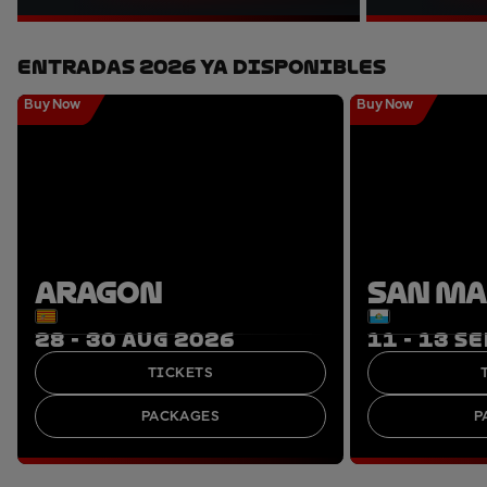
Entradas 2026 Ya Disponibles
Buy Now
Buy Now
ARAGON
SAN M
28 - 30 AUG 2026
11 - 13 S
TICKETS
PACKAGES
P