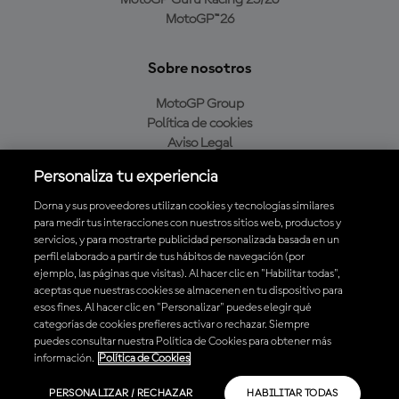
MotoGP Guru Racing 25/26
MotoGP™26
Sobre nosotros
MotoGP Group
Política de cookies
Aviso Legal
Política de privacidad
Personaliza tu experiencia
Política de compra
Dorna y sus proveedores utilizan cookies y tecnologías similares
para medir tus interacciones con nuestros sitios web, productos y
servicios, y para mostrarte publicidad personalizada basada en un
Descarga la aplicación oficial de MotoGP™
perfil elaborado a partir de tus hábitos de navegación (por
ejemplo, las páginas que visitas). Al hacer clic en "Habilitar todas",
aceptas que nuestras cookies se almacenen en tu dispositivo para
esos fines. Al hacer clic en "Personalizar" puedes elegir qué
categorías de cookies prefieres activar o rechazar. Siempre
puedes consultar nuestra Política de Cookies para obtener más
© 2026 MotoGP Sports Entertainment Group. Todos los derechos
información.
Política de Cookies
reservados. Todas las marcas son propiedad de sus respectivos dueños.
PERSONALIZAR / RECHAZAR
HABILITAR TODAS