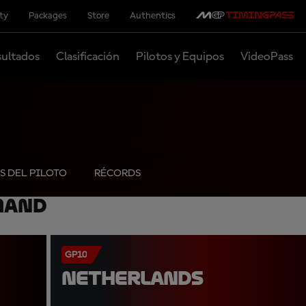
ity
Packages
Store
Authentics
ultados
Clasificación
Pilotos y Equipos
VideoPass
S DEL PILOTO
RÉCORDS
mand
GP10
NETHERLANDS