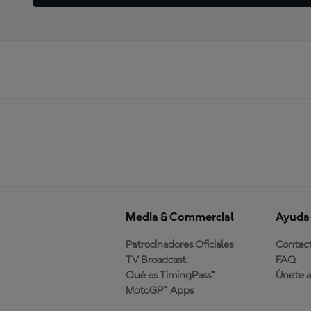
Media & Commercial
Ayuda
Patrocinadores Oficiales
Contac
TV Broadcast
FAQ
Qué es TimingPass™
Únete 
MotoGP™ Apps