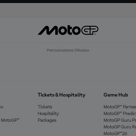
Patrocinadores Oficiales
Tickets & Hospitality
Game Hub
to
Tickets
MotoGP™ Fantas
Hospitality
MotoGP™ Predic
a MotoGP™
Packages
MotoGP Guru Pr
MotoGP Guru Ra
MotoGP™26