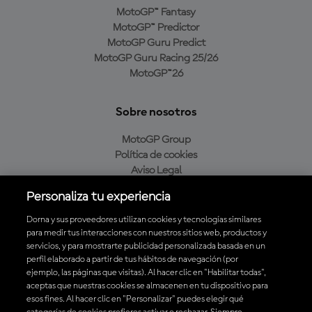
MotoGP™ Fantasy
MotoGP™ Predictor
MotoGP Guru Predict
MotoGP Guru Racing 25/26
MotoGP™26
Sobre nosotros
MotoGP Group
Política de cookies
Aviso Legal
Política de privacidad
Personaliza tu experiencia
Política de compra
Dorna y sus proveedores utilizan cookies y tecnologías similares
para medir tus interacciones con nuestros sitios web, productos y
servicios, y para mostrarte publicidad personalizada basada en un
Descarga la aplicación oficial de MotoGP™
perfil elaborado a partir de tus hábitos de navegación (por
ejemplo, las páginas que visitas). Al hacer clic en "Habilitar todas",
aceptas que nuestras cookies se almacenen en tu dispositivo para
esos fines. Al hacer clic en "Personalizar" puedes elegir qué