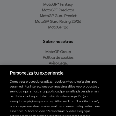
MotoGP™ Fantasy
MotoGP™ Predictor
MotoGP Guru Predict
MotoGP Guru Racing 25/26
MotoGP™26
Sobre nosotros
MotoGP Group
Política de cookies
Aviso Legal
Política de privacidad
Personaliza tu experiencia
Política de compra
Dorna y sus proveedores utilizan cookies y tecnologías similares
para medir tus interacciones con nuestros sitios web, productos y
servicios, y para mostrarte publicidad personalizada basada en un
Descarga la aplicación oficial de MotoGP™
perfil elaborado a partir de tus hábitos de navegación (por
ejemplo, las páginas que visitas). Al hacer clic en "Habilitar todas",
aceptas que nuestras cookies se almacenen en tu dispositivo para
esos fines. Al hacer clic en "Personalizar" puedes elegir qué