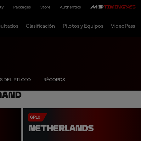
ity
Packages
Store
Authentics
ultados
Clasificación
Pilotos y Equipos
VideoPass
S DEL PILOTO
RÉCORDS
mand
GP10
NETHERLANDS