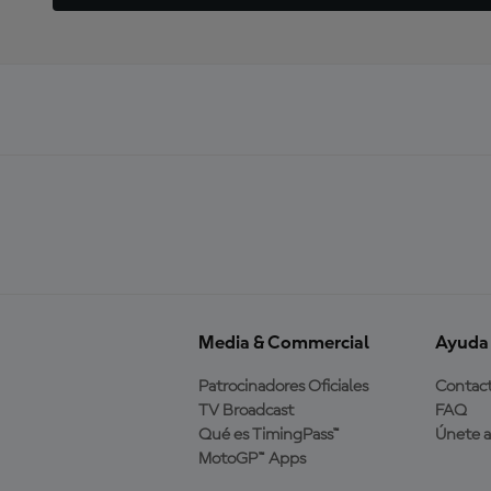
Media & Commercial
Ayuda
Patrocinadores Oficiales
Contac
TV Broadcast
FAQ
Qué es TimingPass™
Únete 
MotoGP™ Apps