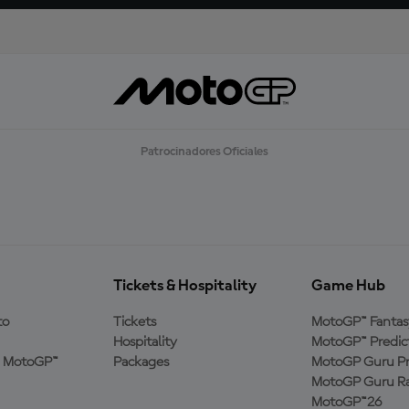
Patrocinadores Oficiales
Tickets & Hospitality
Game Hub
to
Tickets
MotoGP™ Fantas
Hospitality
MotoGP™ Predic
a MotoGP™
Packages
MotoGP Guru Pr
MotoGP Guru Ra
MotoGP™26