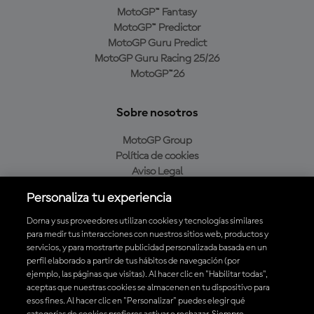
MotoGP™ Fantasy
MotoGP™ Predictor
MotoGP Guru Predict
MotoGP Guru Racing 25/26
MotoGP™26
Sobre nosotros
MotoGP Group
Política de cookies
Aviso Legal
Política de privacidad
Personaliza tu experiencia
Política de compra
Dorna y sus proveedores utilizan cookies y tecnologías similares
para medir tus interacciones con nuestros sitios web, productos y
servicios, y para mostrarte publicidad personalizada basada en un
Descarga la aplicación oficial de MotoGP™
perfil elaborado a partir de tus hábitos de navegación (por
ejemplo, las páginas que visitas). Al hacer clic en "Habilitar todas",
aceptas que nuestras cookies se almacenen en tu dispositivo para
esos fines. Al hacer clic en "Personalizar" puedes elegir qué