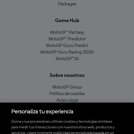
Packages
Game Hub
MotoGP™ Fantasy
MotoGP™ Predictor
MotoGP Guru Predict
MotoGP Guru Racing 25/26
MotoGP™26
Sobre nosotros
MotoGP Group
Política de cookies
Aviso Legal
Política de privacidad
Personaliza tu experiencia
Política de compra
Dorna y sus proveedores utilizan cookies y tecnologías similares
para medir tus interacciones con nuestros sitios web, productos y
servicios, y para mostrarte publicidad personalizada basada en un