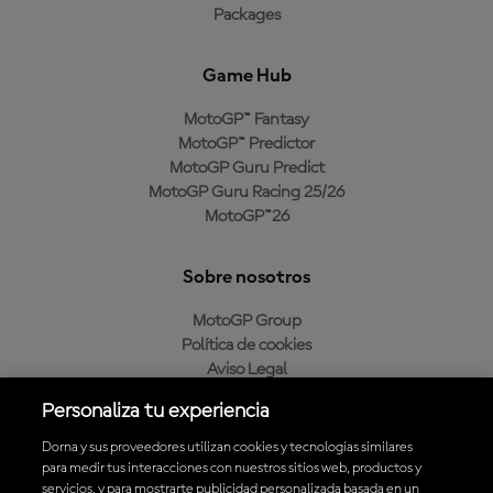
Packages
Game Hub
MotoGP™ Fantasy
MotoGP™ Predictor
MotoGP Guru Predict
MotoGP Guru Racing 25/26
MotoGP™26
Sobre nosotros
MotoGP Group
Política de cookies
Aviso Legal
Política de privacidad
Personaliza tu experiencia
Política de compra
Dorna y sus proveedores utilizan cookies y tecnologías similares
para medir tus interacciones con nuestros sitios web, productos y
servicios, y para mostrarte publicidad personalizada basada en un