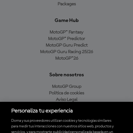
Packages
Game Hub
MotoGP™ Fantasy
MotoGP™ Predictor
MotoGP Guru Predict
MotoGP Guru Racing 25/26
MotoGP™26
Sobre nosotros
MotoGP Group
Política de cookies
Aviso Legal
Política de privacidad
Personaliza tu experiencia
Política de compra
Dorna y sus proveedores utilizan cookies y tecnologías similares
para medir tus interacciones con nuestros sitios web, productos y
servicios, y para mostrarte publicidad personalizada basada en un