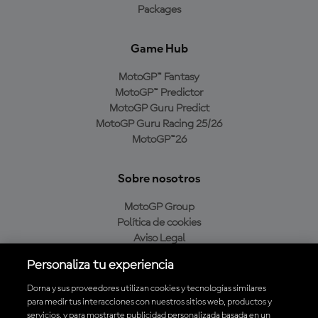
Packages
Game Hub
MotoGP™ Fantasy
MotoGP™ Predictor
MotoGP Guru Predict
MotoGP Guru Racing 25/26
MotoGP™26
Sobre nosotros
MotoGP Group
Política de cookies
Aviso Legal
Política de privacidad
Personaliza tu experiencia
Política de compra
Dorna y sus proveedores utilizan cookies y tecnologías similares
para medir tus interacciones con nuestros sitios web, productos y
servicios, y para mostrarte publicidad personalizada basada en un