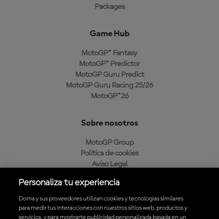
Packages
Game Hub
MotoGP™ Fantasy
MotoGP™ Predictor
MotoGP Guru Predict
MotoGP Guru Racing 25/26
MotoGP™26
Sobre nosotros
MotoGP Group
Política de cookies
Aviso Legal
Política de privacidad
Personaliza tu experiencia
Política de compra
Dorna y sus proveedores utilizan cookies y tecnologías similares
para medir tus interacciones con nuestros sitios web, productos y
servicios, y para mostrarte publicidad personalizada basada en un