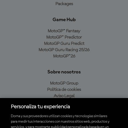
Packages
Game Hub
MotoGP™ Fantasy
MotoGP™ Predictor
MotoGP Guru Predict
MotoGP Guru Racing 25/26
MotoGP™26
Sobre nosotros
MotoGP Group
Política de cookies
Aviso Legal
Política de privacidad
Personaliza tu experiencia
Política de compra
Dorna y sus proveedores utilizan cookies y tecnologías similares
para medir tus interacciones con nuestros sitios web, productos y
servicios, y para mostrarte publicidad personalizada basada en un