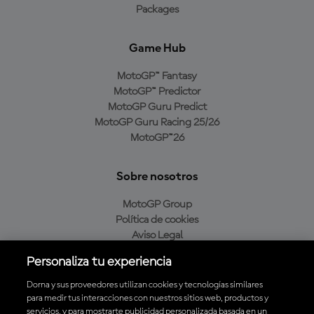
Packages
Game Hub
MotoGP™ Fantasy
MotoGP™ Predictor
MotoGP Guru Predict
MotoGP Guru Racing 25/26
MotoGP™26
Sobre nosotros
MotoGP Group
Política de cookies
Aviso Legal
Política de privacidad
Personaliza tu experiencia
Política de compra
Dorna y sus proveedores utilizan cookies y tecnologías similares
para medir tus interacciones con nuestros sitios web, productos y
servicios, y para mostrarte publicidad personalizada basada en un