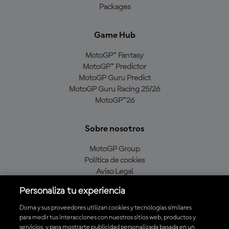
Packages
Game Hub
MotoGP™ Fantasy
MotoGP™ Predictor
MotoGP Guru Predict
MotoGP Guru Racing 25/26
MotoGP™26
Sobre nosotros
MotoGP Group
Política de cookies
Aviso Legal
Política de privacidad
Personaliza tu experiencia
Política de compra
Dorna y sus proveedores utilizan cookies y tecnologías similares
para medir tus interacciones con nuestros sitios web, productos y
servicios, y para mostrarte publicidad personalizada basada en un