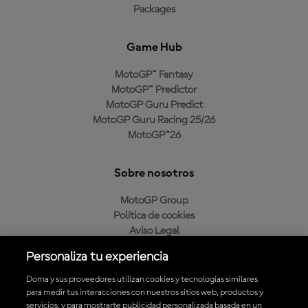
Packages
Game Hub
MotoGP™ Fantasy
MotoGP™ Predictor
MotoGP Guru Predict
MotoGP Guru Racing 25/26
MotoGP™26
Sobre nosotros
MotoGP Group
Política de cookies
Aviso Legal
Política de privacidad
Personaliza tu experiencia
Política de compra
Dorna y sus proveedores utilizan cookies y tecnologías similares
para medir tus interacciones con nuestros sitios web, productos y
servicios, y para mostrarte publicidad personalizada basada en un