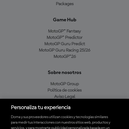
Packages
Game Hub
MotoGP™ Fantasy
MotoGP™ Predictor
MotoGP Guru Predict
MotoGP Guru Racing 25/26
MotoGP™26
Sobre nosotros
MotoGP Group
Política de cookies
Aviso Legal
Política de privacidad
Personaliza tu experiencia
Política de compra
Dorna y sus proveedores utilizan cookies y tecnologías similares
para medir tus interacciones con nuestros sitios web, productos y
servicios, y para mostrarte publicidad personalizada basada en un