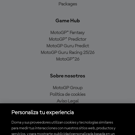
Packages
Game Hub
MotoGP™ Fantasy
MotoGP™ Predictor
MotoGP Guru Predict
MotoGP Guru Racing 25/26
MotoGP™26
Sobre nosotros
MotoGP Group
Política de cookies
Aviso Legal
Política de privacidad
Personaliza tu experiencia
Política de compra
Dorna y sus proveedores utilizan cookies y tecnologías similares
para medir tus interacciones con nuestros sitios web, productos y
servicios, y para mostrarte publicidad personalizada basada en un