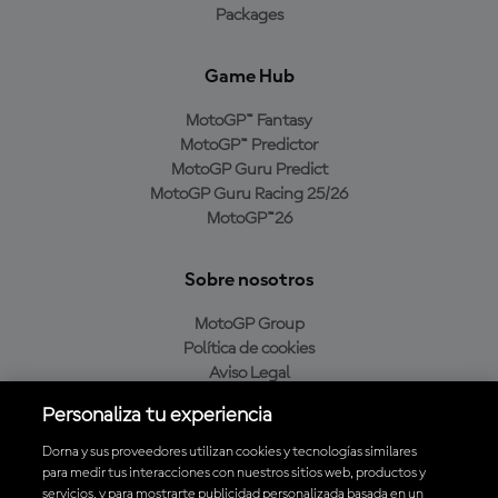
Packages
Game Hub
MotoGP™ Fantasy
MotoGP™ Predictor
MotoGP Guru Predict
MotoGP Guru Racing 25/26
MotoGP™26
Sobre nosotros
MotoGP Group
Política de cookies
Aviso Legal
Política de privacidad
Personaliza tu experiencia
Política de compra
Dorna y sus proveedores utilizan cookies y tecnologías similares
para medir tus interacciones con nuestros sitios web, productos y
servicios, y para mostrarte publicidad personalizada basada en un