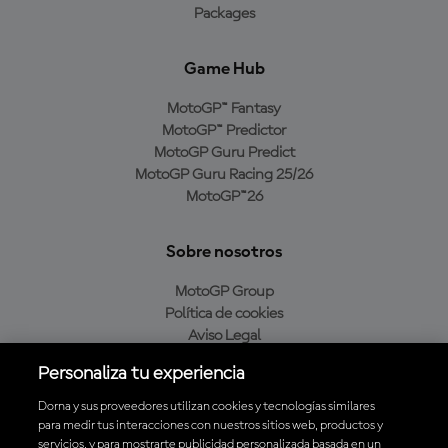
Packages
Game Hub
MotoGP™ Fantasy
MotoGP™ Predictor
MotoGP Guru Predict
MotoGP Guru Racing 25/26
MotoGP™26
Sobre nosotros
MotoGP Group
Política de cookies
Aviso Legal
Política de privacidad
Personaliza tu experiencia
Política de compra
Dorna y sus proveedores utilizan cookies y tecnologías similares
para medir tus interacciones con nuestros sitios web, productos y
servicios, y para mostrarte publicidad personalizada basada en un