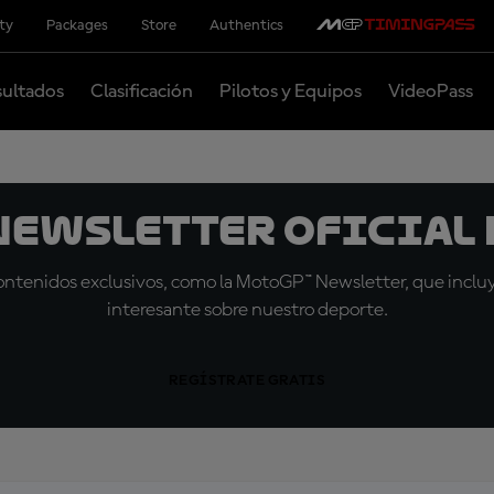
ity
Packages
Store
Authentics
ultados
Clasificación
Pilotos y Equipos
VideoPass
 Newsletter oficial 
tenidos exclusivos, como la MotoGP™ Newsletter, que incluye
interesante sobre nuestro deporte.
REGÍSTRATE GRATIS