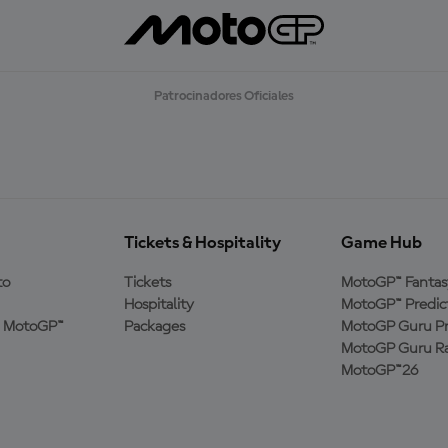
Patrocinadores Oficiales
Tickets & Hospitality
Game Hub
to
Tickets
MotoGP™ Fantas
Hospitality
MotoGP™ Predic
a MotoGP™
Packages
MotoGP Guru Pr
MotoGP Guru Ra
MotoGP™26