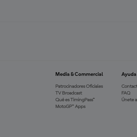
Media & Commercial
Ayuda
Patrocinadores Oficiales
Contac
TV Broadcast
FAQ
Qué es TimingPass™
Únete 
MotoGP™ Apps