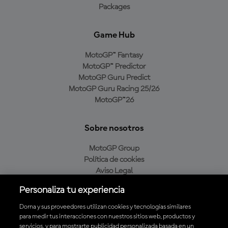
Packages
Game Hub
MotoGP™ Fantasy
MotoGP™ Predictor
MotoGP Guru Predict
MotoGP Guru Racing 25/26
MotoGP™26
Sobre nosotros
MotoGP Group
Política de cookies
Aviso Legal
Política de privacidad
Personaliza tu experiencia
Política de compra
Dorna y sus proveedores utilizan cookies y tecnologías similares
para medir tus interacciones con nuestros sitios web, productos y
servicios, y para mostrarte publicidad personalizada basada en un