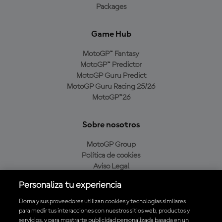
Packages
Game Hub
MotoGP™ Fantasy
MotoGP™ Predictor
MotoGP Guru Predict
MotoGP Guru Racing 25/26
MotoGP™26
Sobre nosotros
MotoGP Group
Política de cookies
Aviso Legal
Política de privacidad
Personaliza tu experiencia
Política de compra
Dorna y sus proveedores utilizan cookies y tecnologías similares
para medir tus interacciones con nuestros sitios web, productos y
servicios, y para mostrarte publicidad personalizada basada en un