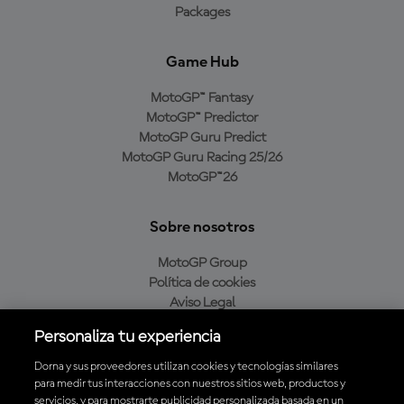
Packages
Game Hub
MotoGP™ Fantasy
MotoGP™ Predictor
MotoGP Guru Predict
MotoGP Guru Racing 25/26
MotoGP™26
Sobre nosotros
MotoGP Group
Política de cookies
Aviso Legal
Política de privacidad
Personaliza tu experiencia
Política de compra
Dorna y sus proveedores utilizan cookies y tecnologías similares
para medir tus interacciones con nuestros sitios web, productos y
servicios, y para mostrarte publicidad personalizada basada en un