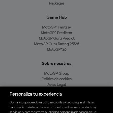
Packages
Game Hub
MotoGP™ Fantasy
MotoGP™ Predictor
MotoGP Guru Predict
MotoGP Guru Racing 25/26
MotoGP™26
Sobre nosotros
MotoGP Group
Política de cookies
Aviso Legal
Política de privacidad
Personaliza tu experiencia
Política de compra
Dorna y sus proveedores utilizan cookies y tecnologías similares
para medir tus interacciones con nuestros sitios web, productos y
servicios, y para mostrarte publicidad personalizada basada en un